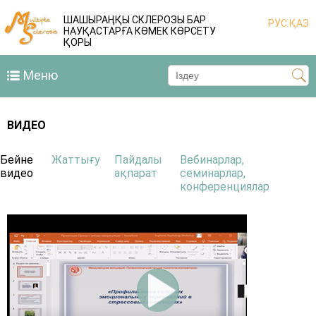
ШАШЫРАҢҚЫ СКЛЕРОЗЫ БАР
РУС
ҚАЗ
НАУҚАСТАРҒА КӨМЕК КӨРСЕТУ
ҚОРЫ
Меню
ВИДЕО
Бейне
Жаттығу
Пайдалы
Вебинарлар,
видео
ақпарат
семинарлар,
конференциялар