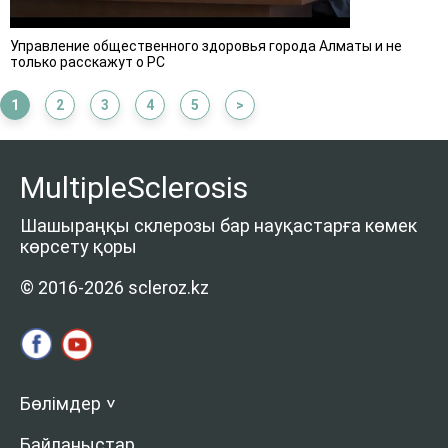
Управление общественного здоровья города Алматы и не
только расскажут о РС
1
2
3
4
5
>
MultipleSclerosis
Шашыраңқы склерозы бар науқастарға көмек
көрсету қоры
© 2016-2026 scleroz.kz
Бөлімдер
>
Байланыстар