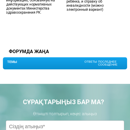
информацию, основанную на
ребёнка, и справку об
м
действующих нормативных
инвалидности (можно
документах Министерства
электронный вариант)
3
здравоохранения РК.
ФОРУМДА ЖАҢА
ТЕМЫ
ОТВЕТЫ
ПОСЛЕДНЕЕ
СООБЩЕНИЕ
СҰРАҚТАРЫҢЫЗ БАР МА?
Өтінішті толтырып, кеңес алыңыз