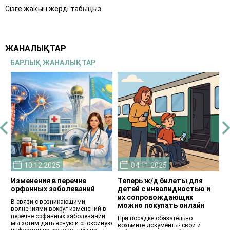
эту очень важную и
уже лет 5 я на Ребифе,
Сізге жақын жерді табыңыз
нужную пациентам работу.
было обострение,
Большое спасибо Вам!
онемение, но быстро
прошло после гармонов,
вобщем за 15 лет с РС
только 3 обострения!
ЖАНАЛЫҚТАР
Благодаря нашему Фонду,
за важные советы
БАРЛЫҚ ЖАНАЛЫҚТАР
Татьяны Ермаш,
быстренько привожу себя
в порядок и снимаю
обострение! Поддерживаю
себя так: Колю через день
Ребиф, весной и осенью
пропиваю витамины,
Мильгамму колю весной и
осенью, думаю позитивно
и живу на позитиве!
10.12.2025
04.11.2025
Изменения в перечне
Теперь ж/д билеты для
Т
орфанных заболеваний
детей с инвалидностью и
с
их сопровождающих
В связи с возникающими
П
ь
можно покупать онлайн
волнениями вокруг изменений в
у
перечне орфанных заболеваний
п
При посадке обязательно
мы хотим дать ясную и спокойную
возьмите документы- свои и