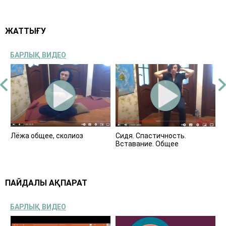
ЖАТТЫҒУ
БАРЛЫҚ ВИДЕО
и
Лёжа общее, сколиоз
Сидя. Спастичность.
Л
Вставание. Общее
ПАЙДАЛЫ АҚПАРАТ
БАРЛЫҚ ВИДЕО