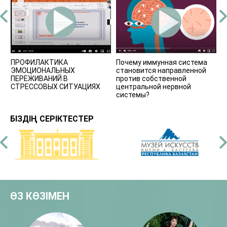
ПРОФИЛАКТИКА
Почему иммунная система
П
ЭМОЦИОНАЛЬНЫХ
становится направленной
ПЕРЕЖИВАНИЙ В
против собственной
СТРЕССОВЫХ СИТУАЦИЯХ
центральной нервной
системы?
БІЗДІҢ СЕРІКТЕСТЕР
ӨЗ КӨЗІМЕН