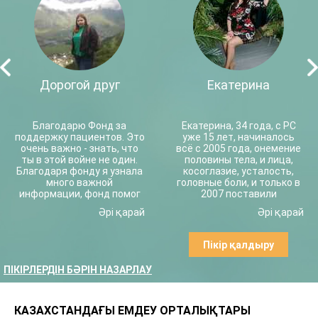
Дорогой друг
Екатерина
Благодарю Фонд за
Екатерина, 34 года, с РС
поддержку пациентов. Это
уже 15 лет, начиналось
очень важно - знать, что
всё с 2005 года, онемение
ты в этой войне не один.
половины тела, и лица,
Благодаря фонду я узнала
косоглазие, усталость,
много важной
головные боли, и только в
информации, фонд помог
2007 поставили
мне найти контакты
официально диагноз РС.
Әрі қарай
Әрі қарай
чиновников, пока их
Колола Бетаферон, было
подчинённые пожимали
первое обострение, потом
плечами на вопрос "когда
перешла на Авонекс, тк от
Пікір қалдыру
придет лекарство?". И - как
Бетаферон и состояние
ни странно - оно вдруг
неважное, а именно
ПІКІРЛЕРДІН БӘРІН НАЗАРЛАУ
нашлось и пришло. Я не
сильные головные боли,
могу представить, сколько
после Авонекс было и
сил тратят
второе обострение, я
администратооы фонда на
перешла на Ребиф и вот
КАЗАХСТАНДАҒЫ ЕМДЕУ ОРТАЛЫҚТАРЫ