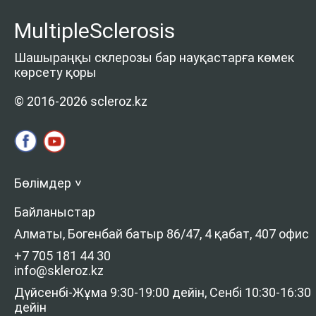
MultipleSclerosis
Шашыраңқы склерозы бар науқастарға көмек
көрсету қоры
© 2016-2026 scleroz.kz
Бөлімдер
>
Байланыстар
Алматы, Богенбай батыр 86/47, 4 қабат, 407 офис
+7 705 181 44 30
info@skleroz.kz
Дүйсенбі-Жұма 9:30-19:00 дейін, Сенбі 10:30-16:30
дейін