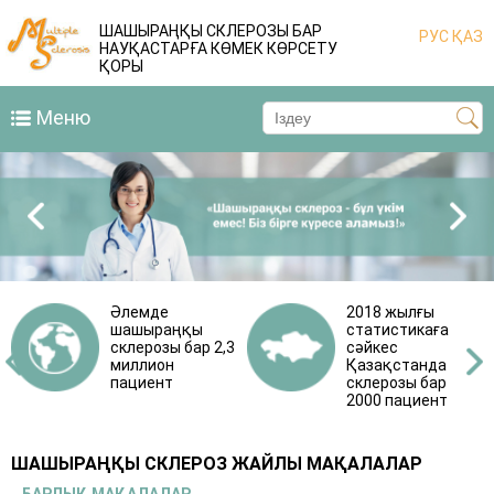
ШАШЫРАҢҚЫ СКЛЕРОЗЫ БАР
РУС
ҚАЗ
НАУҚАСТАРҒА КӨМЕК КӨРСЕТУ
ҚОРЫ
Меню
Әлемде
2018 жылғы
шашыраңқы
статистикаға
склерозы бар 2,3
сәйкес
миллион
Қазақстанда
пациент
склерозы бар
2000 пациент
ШАШЫРАҢҚЫ СКЛЕРОЗ ЖАЙЛЫ МАҚАЛАЛАР
БАРЛЫҚ МАҚАЛАЛАР