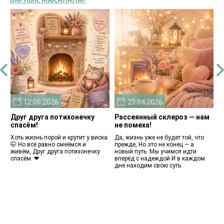
12.05.2026
23.04.2026
Друг друга потихонечку
Рассеянный склероз — нам
В
спасём!
не помеха!
В
к
Хоть жизнь порой и крутит у виска.
Да, жизнь уже не будет той, что
🤭 Но всё равно смеёмся и
прежде, Но это не конец — а
живём, Друг друга потихонечку
новый путь. Мы учимся идти
спасём. ❤
вперёд с надеждой И в каждом
дне находим свою суть.
н