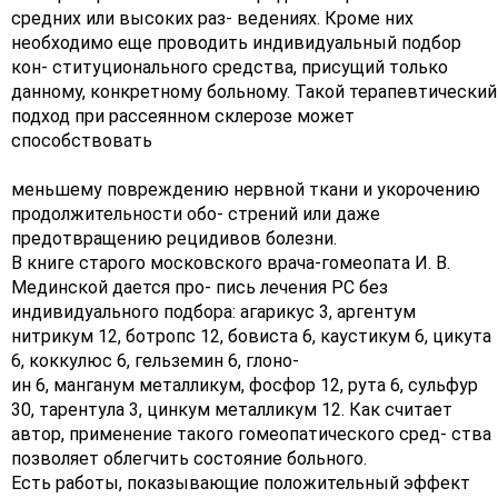
средних или высоких раз- ведениях. Кроме них
необходимо еще проводить индивидуальный подбор
кон- ституционального средства, присущий только
данному, конкретному больному. Такой терапевтический
подход при рассеянном склерозе может
способствовать
меньшему повреждению нервной ткани и укорочению
продолжительности обо- стрений или даже
предотвращению рецидивов болезни.
В книге старого московского врача-гомеопата И. В.
Мединской дается про- пись лечения РС без
индивидуального подбора: агарикус 3, аргентум
нитрикум 12, ботропс 12, бовиста 6, каустикум 6, цикута
6, коккулюс 6, гельземин 6, глоно-
ин 6, манганум металликум, фосфор 12, рута 6, сульфур
30, тарентула 3, цинкум металликум 12. Как считает
автор, применение такого гомеопатического сред- ства
позволяет облегчить состояние больного.
Есть работы, показывающие положительный эффект