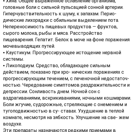
⦁ Хина. Общее выраженное ослабление организма,
головные боли с сильной пульсацией сонной артерии.
Гиперчувствительность к шуму, к запахам. Перио-
дические лихорадки с обильным выделением пота.
Непереносимость пищевых продуктов — фруктов,
сырого молока, рыбы и мяса. Расстройство
пищеварения. Гепатит. Белок в моче на фоне поражения
мочевыводящих путей.
⦁ Каустикум. Прогрессирующее истощение нервной
системы.
⦁ Ликоподиум. Средство, обладающее сильным
действием, показано при хро- нических поражениях с
прогрессирующим течением, с печеночной недостаточ-
ностью. Чередование симптомов раздражительности и
депрессии. Сонливость днем. Ночной сон с
вздрагиваниями, вскрикиваниями, ночными кошмарами.
Боли жгучие, судорожные, стреляющие с онемением и
тугоподвижностью в су- ставах. Ухудшение в теплой
комнате, несмотря на зябкость. Улучшение на све- жем
воздухе.
Эти препараты назначаются редкими приемами в