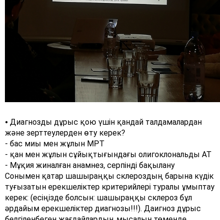
⦁ Диагнозды дұрыс қою үшін қандай талдамалардан
және зерттеулерден өту керек?
- бас миы мен жұлын МРТ
- қан мен жұлын сұйықтығындағы олигоклональды АТ
- Мұқия жиналған анамнез, серпінді бақылану
Сонымен қатар шашыраңқы склероздың барына күдік
туғызатын ерекшеліктер критерийлері туралы ұмыптау
керек: (есіңізде болсын: шашыраңқы склероз бұл
әрдайым ерекшеліктер диагнозы!!!). Даигноз дұрыс
белгіленбеген жағдайлардың мысалын төменде