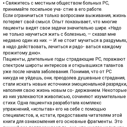
⦁ Свяжитесь с местным обществом больных РС,
принимайте посильное уча- стие в его работе.
Если ограничиться только вопросами выживания, жизнь
потеряет свой смысл. Опыт показывает, что многие
пациенты видят свои задачи значительно шире. «Надо
не только научиться жить с болезнью, — сказал мне
недавно один из них. — И не стоит мучиться в раздумьях,
а надо действовать, лечиться и радо- ваться каждому
прожитому дню».
Пациенты, длительные годы страдающие РС, поражают
спектром широты интересов и открывшихся талантов
уже после начала заболевания. Понимая, что от РС
никуда не уйдешь, они, преодолев душевные страдания,
стали искать новые источники эмоциональной разрядки,
наполняя свою жизнь новым со- держанием. Некоторые
из них увлекаются живописью, сочиняют изумительные
стихи. Одна пациентка разработала комплекс
упражнений, «испытав» его на себе с помощью
специалистов, и, кстати, предоставила читателям этой
книги для ознакомления его основные фрагменты. Это