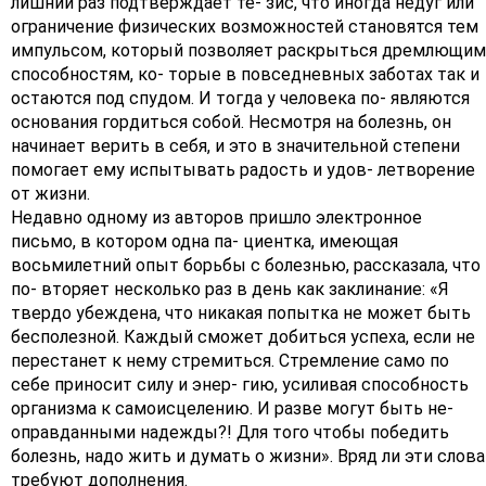
лишний раз подтверждает те- зис, что иногда недуг или
ограничение физических возможностей становятся тем
импульсом, который позволяет раскрыться дремлющим
способностям, ко- торые в повседневных заботах так и
остаются под спудом. И тогда у человека по- являются
основания гордиться собой. Несмотря на болезнь, он
начинает верить в себя, и это в значительной степени
помогает ему испытывать радость и удов- летворение
от жизни.
Недавно одному из авторов пришло электронное
письмо, в котором одна па- циентка, имеющая
восьмилетний опыт борьбы с болезнью, рассказала, что
по- вторяет несколько раз в день как заклинание: «Я
твердо убеждена, что никакая попытка не может быть
бесполезной. Каждый сможет добиться успеха, если не
перестанет к нему стремиться. Стремление само по
себе приносит силу и энер- гию, усиливая способность
организма к самоисцелению. И разве могут быть не-
оправданными надежды?! Для того чтобы победить
болезнь, надо жить и думать о жизни». Вряд ли эти слова
требуют дополнения.