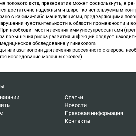
я полового акта, презерватив может соскользнуть, в ре- 
ются достаточно надежным и широ- ко используемым кон
вязано с какими-либо манипуляциями, предваряющими поло
 нарушении чувствительности в области промежности и 
 При необходи- мости лечения иммуносупрессантами (пре
за повышения риска развития инфекций следует находить
медицинское обследование у гинеколога.
 или азатиоприн для лечения рассеянного склероза, не
ется исследование молочных желез).
лы
левании
Статьи
чить
Новости
е
Правовая информация
Контакты