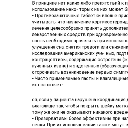
В принципе нет каких-либо препятствий к 
использование неко- торых из них может 
⦁ Противозачаточные таблетки вполне при
учитывать, что назначение кортикостерои
лечения целесообразно принять дополнит
лекарственных средств при одновременном
ность необходимо проявлять при использов
улучшения сна, снятия тревоги или сниже
исследования американских уче- ных, под
контрацептивы, содержащие эстрогены (же
лученных извне) и эндогенных (образующи
отсрочивать возникновение первых симпт
⦁ Часто применяемые пасты и влагалищные
их осложняет-
ся, если у пациента нарушена координация
влагалище так, чтобы покрыть шейку матки
тому же они не оказывают никакого вредн
⦁ Презервативы более эффективны при на
пенки. При их использовании также могут в