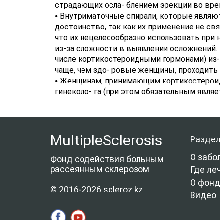
страдающих осла- блением эрекции во врем
⦁ Внутриматочные спирали, которые явля
достоинство, так как их применение не с
что их нецелесообразно использовать при
из-за сложности в выявлении осложнений.
числе кортикостероидными гормонами) из-
чаще, чем здо- ровые женщины, проходить 
⦁ Женщинам, принимающим кортикостероиды
гинеколо- га (при этом обязательным явля
MultipleSclerosis
Разде
О забо
Фонд содействия больным
рассеянным склерозом
Где ле
О фонд
© 2016-2026 scleroz.kz
Видео