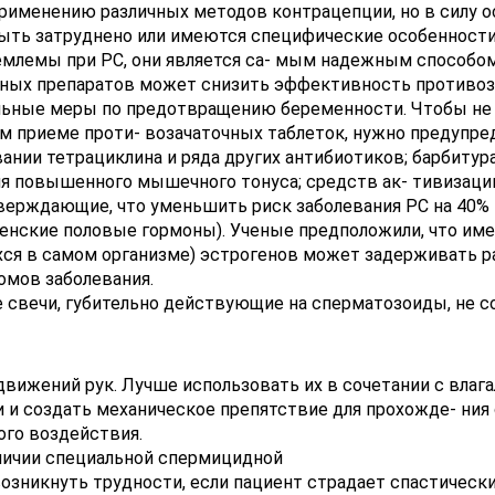
применению различных методов контрацепции, но в силу о
быть затруднено или имеются специфические особенности
емлемы при РС, они является са- мым надежным способо
дных препаратов может снизить эффективность противоз
ельные меры по предотвращению беременности. Чтобы н
 приеме проти- возачаточных таблеток, нужно предупред
ании тетрациклина и ряда других антибиотиков; барбиту
ния повышенного мышечного тонуса; средств ак- тивизац
тверждающие, что уменьшить риск заболевания РС на 40%
нские половые гормоны). Ученые предположили, что име
хся в самом организме) эстрогенов может задерживать р
омов заболевания.
 свечи, губительно действующие на сперматозоиды, не со
 движений рук. Лучше использовать их в сочетании с вла
 и создать механическое препятствие для прохожде- ния
ого воздействия.
личии специальной спермицидной
озникнуть трудности, если пациент страдает спастически