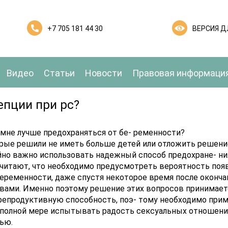
+7 705 181 44 30
ВЕРСИЯ 
Видео
Статьи
Новости
Правовая информаци
епции при рс?
 мне лучше предохраняться от бе- ременности?
рые решили не иметь больше детей или отложить решени
йно важно использовать надежный способ предохране- ни
читают, что необходимо предусмотреть вероятность поя
беременности, даже спустя некоторое время после оконч
ами. Именно поэтому решение этих вопросов принимаетс
 репродуктивную способность, поэ- тому необходимо пр
в полной мере испытывать радость сексуальных отношени
ью.