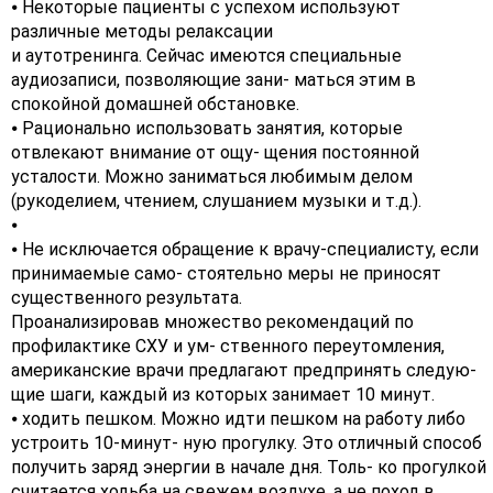
⦁ Некоторые пациенты с успехом используют
различные методы релаксации
и аутотренинга. Сейчас имеются специальные
аудиозаписи, позволяющие зани- маться этим в
спокойной домашней обстановке.
⦁ Рационально использовать занятия, которые
отвлекают внимание от ощу- щения постоянной
усталости. Можно заниматься любимым делом
(рукоделием, чтением, слушанием музыки и т.д.).
⦁
⦁ Не исключается обращение к врачу-специалисту, если
принимаемые само- стоятельно меры не приносят
существенного результата.
Проанализировав множество рекомендаций по
профилактике СХУ и ум- ственного переутомления,
американские врачи предлагают предпринять следую-
щие шаги, каждый из которых занимает 10 минут.
⦁ ходить пешком. Можно идти пешком на работу либо
устроить 10-минут- ную прогулку. Это отличный способ
получить заряд энергии в начале дня. Толь- ко прогулкой
считается ходьба на свежем воздухе, а не поход в