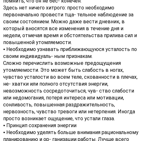
помнить, что он не бес- конечен.
Здесь нет ничего хитрого: просто необходимо
первоначально провести тща- тельное наблюдение за
своим состоянием. Можно даже вести дневник, в
который вносятся все изменения в течение дня и
недели, отмечая время и обстоятельства прилива сил и
повышенной утомляемости.
⦁ Необходимо узнавать приближающуюся усталость по
своим индивидуаль- ным признакам.
Сложно перечислить возможные предощущения
утомляемости. Это может быть слабость в ногах,
чувство усталости во всем теле, скованности в плечах,
не- хватки или полного отсутствия энергии,
невозможность сосредоточиться, чув- ство слабости
или недомогания, потеря интереса или мотивации,
сонливость, повышенная раздражительность,
нервозность, чувство тревоги или нетерпения. Иногда
просто возникает ощущение, что устали глаза.
⦁ Принцип сохранения энергии
⦁ Необходимо уделять больше внимания рациональному
планированию и ор- ганизации работы. Лучше всего