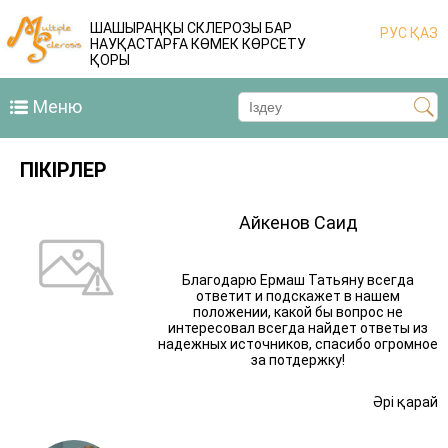
ШАШЫРАҢҚЫ СКЛЕРОЗЫ БАР
РУС
ҚАЗ
НАУҚАСТАРҒА КӨМЕК КӨРСЕТУ
ҚОРЫ
Меню
ПІКІРЛЕР
Айкенов Саид
Благодарю Ермаш Татьяну всегда
ответит и подскажет в нашем
положении, какой бы вопрос не
интересовал всегда найдет ответы из
надежных источников, спасибо огромное
за потдержку!
Әрі қарай