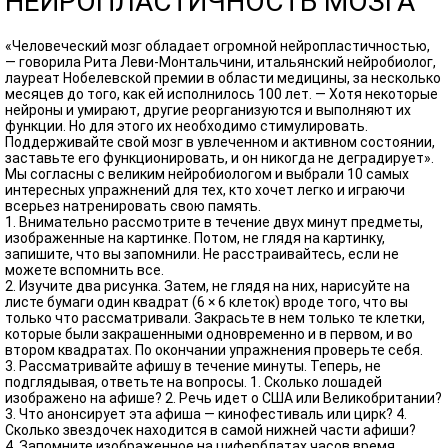
НЕЙРОПЛАСТИЧНОСТЬ МОЗГА
«Человеческий мозг обладает огромной нейропластичностью,
— говорила Рита Леви-Монтальчини, итальянский нейробиолог,
лауреат Нобелевской премии в области медицины, за несколько
месяцев до того, как ей исполнилось 100 лет. — Хотя некоторые
нейроны и умирают, другие реорганизуются и выполняют их
функции. Но для этого их необходимо стимулировать.
Поддерживайте свой мозг в увлеченном и активном состоянии,
заставьте его функционировать, и он никогда не деградирует».
Мы согласны с великим нейробиологом и выбрали 10 самых
интересных упражнений для тех, кто хочет легко и играючи
всерьез натренировать свою память.
1. Внимательно рассмотрите в течение двух минут предметы,
изображенные на картинке. Потом, не глядя на картинку,
запишите, что вы запомнили. Не расстраивайтесь, если не
можете вспомнить все.
2. Изучите два рисунка. Затем, не глядя на них, нарисуйте на
листе бумаги один квадрат (6 × 6 клеток) вроде того, что вы
только что рассматривали. Закрасьте в нем только те клетки,
которые были закрашенными одновременно и в первом, и во
втором квадратах. По окончании упражнения проверьте себя.
3. Рассматривайте афишу в течение минуты. Теперь, не
подглядывая, ответьте на вопросы. 1. Сколько лошадей
изображено на афише? 2. Речь идет о США или Великобритании?
3. Что анонсирует эта афиша — кинофестиваль или цирк? 4.
Сколько звездочек находится в самой нижней части афиши?
4. Запомните изображенное на циферблатах часов время