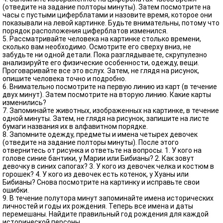
(отведите на задание полторы минуты). Затем посмотрите на
часы с пустыми циферблатами и назовите время, которое они
показывали на левой картинке. Будьте внимательны, потому что
порядок расположения циферблатов изменился.
5. Рассматривайте человека на картинке столько времени,
сколько вам необходимо. Осмотрите его сверху вниз, не
забудьте ни одной детали. Пока разглядываете, скрупулезно
анализируйте его физические особенности, одежду, вещи.
Проговаривайте все это вслух. Затем, не глядя на рисунок,
опишите человека точно и подробно.
6. Внимательно посмотрите на первую линию из карт (в течение
двух минут). Затем посмотрите на вторую линию. Какие карты
изменились?
7. Запоминайте животных, изображенных на картинке, в течение
одной минуты. Затем, не глядя на рисунок, запишите на листе
бумаги названия их в алфавитном порядке.
8. Запомните одежду, предметы и имена четырех девочек
(отведите на задание полторы минуты). После этого
отвернитесь от рисунка и ответьте на вопросы. 1. У кого на
голове синие бантики, у Марии или Бибианы? 2. Как зовут
девочку в синих сапогах? 3. У кого из девочек челка и костюм в
горошек? 4. У кого из девочек есть котенок, у Хуаны или
Бибианы? Снова посмотрите на картинку и исправьте свои
ошибки.
9. В течение полутора минут запоминайте имена исторических
личностей и годы их рождения. Теперь все имена и даты
перемешаны. Найдите правильный год рождения для каждой
исторической персоны.