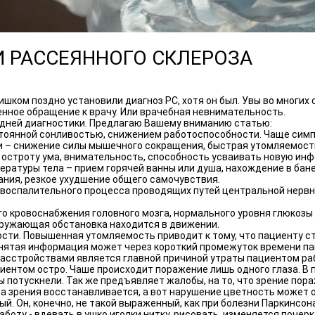
 РАССЕЯННОГО СКЛЕРОЗА
шком поздно установили диагноз РС, хотя он был. Увы во многих
енное обращение к врачу. Или врачебная невнимательность.
здней диагностики. Предлагаю Вашему вниманию статью:
тоянной сонливостью, снижением работоспособности. Чаще симп
и – снижение силы мышечного сокращения, быстрая утомляемость
я остроту ума, внимательность, способность усваивать новую ин
ратуры тела – прием горячей ванны или душа, нахождение в бан
ния, резкое ухудшение общего самочувствия.
воспалительного процесса проводящих путей центральной нервно
о кровоснабжения головного мозга, нормального уровня глюкозы 
окружающая обстановка находится в движении.
ости. Повышенная утомляемость приводит к тому, что пациенту 
нятая информация может через короткий промежуток времени па
 расстройствами является главной причиной утраты пациентом р
иентом остро. Чаше происходит поражение лишь одного глаза. В
 потускнели. Так же предъявляет жалобы, на то, что зрение пора
та зрения восстанавливается, а вот нарушение цветность может 
й. Он, конечно, не такой выраженный, как при болезни Паркинсона
оту - вдевать в ушко иголки нитку, рисовать, изменяется почерк,