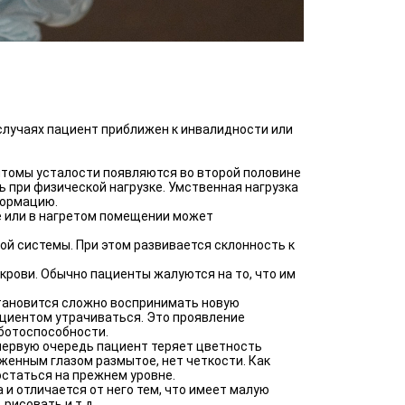
 случаях пациент приближен к инвалидности или
томы усталости появляются во второй половине
 при физической нагрузке. Умственная нагрузка
формацию.
е или в нагретом помещении может
й системы. При этом развивается склонность к
крови. Обычно пациенты жалуются на то, что им
становится сложно воспринимать новую
циентом утрачиваться. Это проявление
аботоспособности.
 первую очередь пациент теряет цветность
женным глазом размытое, нет четкости. Как
остаться на прежнем уровне.
 и отличается от него тем, что имеет малую
 рисовать и т.д.