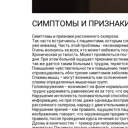
СИМПТОМЫ И ПРИЗНАКИ
Симптомы и признаки рассеянного склероза.
Так часто встречаюсь с пациентами, которым сли
уже инвалид. Часть этой проблемы - несвоеврем
Очень волнуюсь за всех, кто может избежать по
Хроническая усталость. Может проявляться пос
дня. При этом больной ощущает признаки астени
так же дается таким больным с трудом, теряетс
Повышение чувствительности к повышению темпе
спровоцировать обострение симптомов заболева
Спазмы мышц – могут возникать как осложнения 
спазму определенных мышечных групп.
Головокружения – возникают на фоне нормальног
трудно удерживать равновесие из за того, что 
Нарушение интеллекта, познавательной способн
информацию, но при этом, даже однажды воспри
рассеянного склероза, наряду с двигательными
Нарушение зрения – как правило, ощущаются пац
изображения, говорит, что окружающие предметы
правило, после проведения курса лечения остро
Дрожь в конечностях – тремор рук непроизвольны
амплитуду. Пациенту трудно совершать тонкую раб