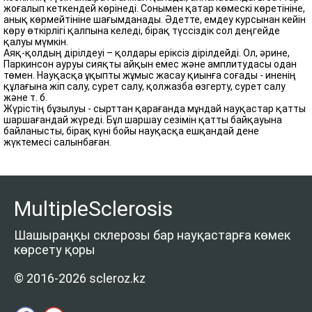
жоғалып кеткендей көрінеді. Сонымен қатар көмескі көретініне,
анық көрмейтініне шағымданады. Әдетте, емдеу курсынан кейін
көру өткірлігі қалпына келеді, бірақ түссіздік сол деңгейде
қалуы мүмкін.
Аяқ-қолдың дірілдеуі – қолдары еріксіз дірілдейді. Ол, әрине,
Паркинсон ауруы сияқты айқын емес және амплитудасы одан
төмен. Науқасқа ұқыпты жұмыс жасау қиынға соғады - иненің
құлағына жіп салу, сурет салу, қолжазба өзгерту, сурет салу
және т. б.
Жүрістің бұзылуы - сырттан қарағанда мұндай науқастар қатты
шаршағандай жүреді. Бұл шаршау сезімін қатты байқауына
байланысты, бірақ күні бойы науқасқа ешқандай дене
жүктемесі салынбаған.
MultipleSclerosis
Шашыраңқы склерозы бар науқастарға көмек
көрсету қоры
© 2016-2026 scleroz.kz