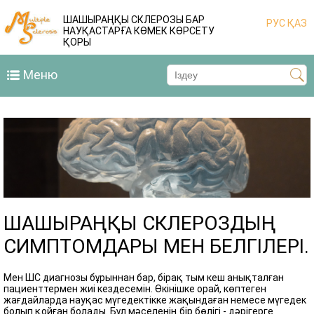
ШАШЫРАҢҚЫ СКЛЕРОЗЫ БАР
РУС
ҚАЗ
НАУҚАСТАРҒА КӨМЕК КӨРСЕТУ
ҚОРЫ
Меню
ШАШЫРАҢҚЫ СКЛЕРОЗДЫҢ
СИМПТОМДАРЫ МЕН БЕЛГІЛЕРІ.
Мен ШС диагнозы бұрыннан бар, бірақ тым кеш анықталған
пациенттермен жиі кездесемін. Өкінішке орай, көптеген
жағдайларда науқас мүгедектікке жақындаған немесе мүгедек
болып қойған болады. Бұл мәселенің бір бөлігі - дәрігерге