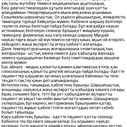
уақтылы жүгінбеу. Немесе медициналық ұқыпсыздық.
Кеш диагностикалаудан құтыла алатындар үшін қатты
алаңдаймын. Назарларыңызға мына мақаланы ұсынамын:
Созылмалы шаршағыштық. Ол үздіксіз ұйқышылдық, өнімділіктің
төмендеуі түрінде байқалуы мүмкін. Көбінесе шаршау белгілері
тәуліктің екінші бөлігінде пайда болады. Бұл жағдайда науқас
астенияның белгілерін сезінеді-бұлшықет жиырылу күшінің
төмендеуі, физикалық күш салу кезінде шаршау. Мұндай
науқастарға ақыл-ой жүктемесін көтеру қиын, ақыл-ой өткірлігі,
зейінділігі, жаңа ақпаратты игеру қабілеті жоғалады.
Дене температурасының жоғарылауына сезімталдықтың
жоғарылауы - ыстық ванна немесе душ қабылдау, ваннада
немесе қыздырылған бөлмеде болу симптомдардың өршуіне
әкелуі мүмкін
Бас айналу - мидың қалыпты қанмен қамтамасыз етілуі, қан
глюкозасының қалыпты деңгейі аясында пайда болады. Әдетте
пациенттер қоршаған ортаның қозғалуына байланысты тепе-
теңдікті сақтау қиын деп шағымданады.
Интеллектінің, танымдық қабілетінің бұзылуы. Шаршағыштық
асқынады, науқасқа жаңа ақпаратты қабылдау қиынға соғады,
бірақ сонымен бірге, тіпті бір рет қабылданған ақпаратты
пациент аз уақыттан кейін ұмытып кетуі мүмкін. Шашыраңқы
склероздың бұл көрінісі, моториканың бұзылуымен қатар,
пациенттің жұмыс қабілеттілігін жоғалтудың негізгі себебі
болып табылады.
Көру қабілетінің бұзылуы - әдетте пациент қатты сезінеді.
Көбінесе тек бір көзге зақым келеді. Ең алдымен, науқас
кескіннің түсін ажырата алмай қалады, айналасындағы заттар