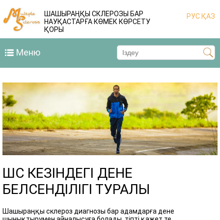
ШАШЫРАҢҚЫ СКЛЕРОЗЫ БАР
РУС
ҚАЗ
НАУҚАСТАРҒА КӨМЕК КӨРСЕТУ
ҚОРЫ
Меню
ШС КЕЗІНДЕГІ ДЕНЕ
БЕЛСЕНДІЛІГІ ТУРАЛЫ
Шашыраңқы склероз диагнозы бар адамдарға дене
шынықтырумен айналысуға болады, тіпті қажет те.