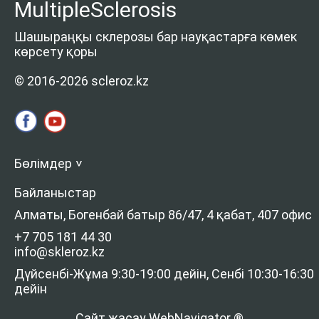
MultipleSclerosis
Шашыраңқы склерозы бар науқастарға көмек
көрсету қоры
© 2016-2026 scleroz.kz
Бөлімдер
>
Байланыстар
Алматы, Богенбай батыр 86/47, 4 қабат, 407 офис
+7 705 181 44 30
info@skleroz.kz
Дүйсенбі-Жұма 9:30-19:00 дейін, Сенбі 10:30-16:30
дейін
Сайт жасау WebNavigator ®