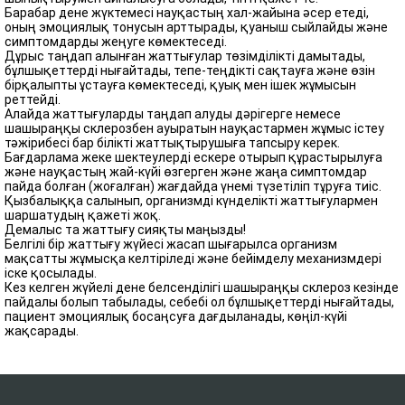
Барабар дене жүктемесі науқастың хал-жайына әсер етеді,
оның эмоциялық тонусын арттырады, қуаныш сыйлайды және
симптомдарды жеңуге көмектеседі.
Дұрыс таңдап алынған жаттығулар төзімділікті дамытады,
бұлшықеттерді нығайтады, тепе-теңдікті сақтауға және өзін
бірқалыпты ұстауға көмектеседі, қуық мен ішек жұмысын
реттейді.
Алайда жаттығуларды таңдап алуды дәрігерге немесе
шашыраңқы склерозбен ауыратын науқастармен жұмыс істеу
тәжірибесі бар білікті жаттықтырушыға тапсыру керек.
Бағдарлама жеке шектеулерді ескере отырып құрастырылуға
және науқастың жай-күйі өзгерген және жаңа симптомдар
пайда болған (жоғалған) жағдайда үнемі түзетіліп тұруға тиіс.
Қызбалыққа салынып, организмді күнделікті жаттығулармен
шаршатудың қажеті жоқ.
Демалыс та жаттығу сияқты маңызды!
Белгілі бір жаттығу жүйесі жасап шығарылса организм
мақсатты жұмысқа келтіріледі және бейімделу механизмдері
іске қосылады.
Кез келген жүйелі дене белсенділігі шашыраңқы склероз кезінде
пайдалы болып табылады, себебі ол бұлшықеттерді нығайтады,
пациент эмоциялық босаңсуға дағдыланады, көңіл-күйі
жақсарады.