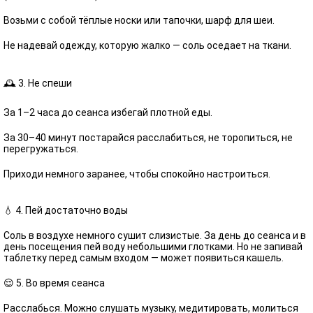
Возьми с собой тёплые носки или тапочки, шарф для шеи.
Не надевай одежду, которую жалко — соль оседает на ткани.
🕰 3. Не спеши
За 1–2 часа до сеанса избегай плотной еды.
За 30–40 минут постарайся расслабиться, не торопиться, не
перегружаться.
Приходи немного заранее, чтобы спокойно настроиться.
💧 4. Пей достаточно воды
Соль в воздухе немного сушит слизистые. За день до сеанса и в
день посещения пей воду небольшими глотками. Но не запивай
таблетку перед самым входом — может появиться кашель.
😌 5. Во время сеанса
Расслабься. Можно слушать музыку, медитировать, молиться